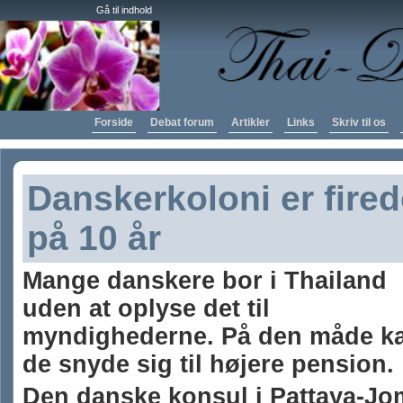
Gå til indhold
Forside
Debat forum
Artikler
Links
Skriv til os
Danskerkoloni er fired
på 10 år
Mange danskere bor i Thailand
uden at oplyse det til
myndighederne. På den måde k
de snyde sig til højere pension.
Den danske konsul i Pattaya-Jo