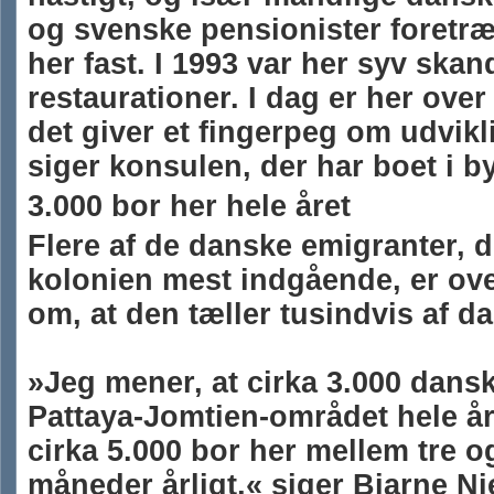
og svenske pensionister foretræ
her fast. I 1993 var her syv ska
restaurationer. I dag er her ove
det giver et fingerpeg om udvikl
siger konsulen, der har boet i by
3.000 bor her hele året
Flere af de danske emigranter, 
kolonien mest indgående, er ove
om, at den tæller tusindvis af d
»Jeg mener, at cirka 3.000 dansk
Pattaya-Jomtien-området hele år
cirka 5.000 bor her mellem tre o
måneder årligt,« siger Bjarne Nie