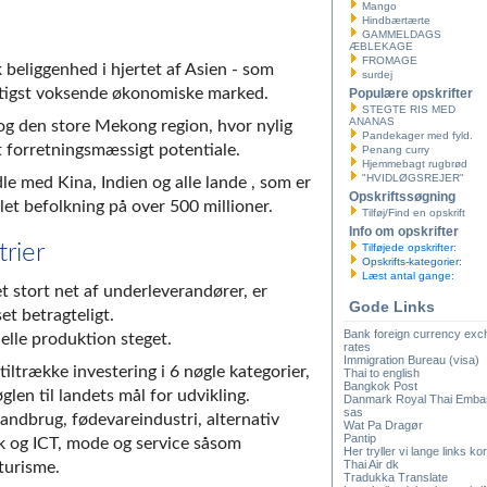
Mango
Hindbærtærte
GAMMELDAGS
ÆBLEKAGE
FROMAGE
 beliggenhed i hjertet af Asien - som
surdej
rtigst voksende økonomiske marked.
Populære opskrifter
STEGTE RIS MED
ANANAS
 og den store Mekong region, hvor nylig
Pandekager med fyld.
t forretningsmæssigt potentiale.
Penang curry
Hjemmebagt rugbrød
"HVIDLØGSREJER"
le med Kina, Indien og alle lande , som er
Opskriftssøgning
t befolkning på over 500 millioner.
Tilføj/Find en opskrift
Info om opskrifter
rier
Tilføjede opskrifter:
Opskrifts-kategorier:
Læst antal gange:
 stort net af underleverandører, er
Gode Links
et betragteligt.
Bank foreign currency ex
ielle produktion steget.
rates
Immigration Bureau (visa)
iltrække investering i 6 nøgle kategorier,
Thai to english
Bangkok Post
glen til landets mål for udvikling.
Danmark Royal Thai Emba
sas
 landbrug, fødevareindustri, alternativ
Wat Pa Dragør
Pantip
ik og ICT, mode og service såsom
Her tryller vi lange links kor
Thai Air dk
turisme.
Tradukka Translate