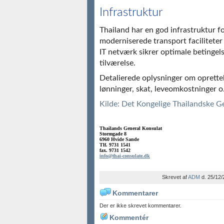
Infrastruktur
Thailand har en god infrastruktur 
moderniserede transport facilitet
IT netværk sikrer optimale betingel
tilværelse.
Detalierede oplysninger om oprette
lønninger, skat, leveomkostninger o
Kilde: Det Kongelige Thailandske G
Thailands General Konsulat
Stormgade 8
6960 Hvide Sande
Tlf. 9731 1541
fax. 9731 1542
info@thai-consulate.dk
Skrevet af
ADM
d. 25/12/
Kommentarer
Der er ikke skrevet kommentarer.
Kommentér