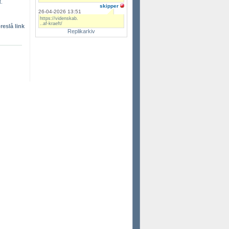
t.
skipper
26-04-2026 13:51
https://videnskab.
..af-kraeft/
reslå link
Replikarkiv