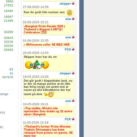
3963
skipper
17552
27-06-2026 14:59
18480
Kan du godt lide numser ana
18997
ana
21495
02-06-2026 15:21
»Bangkok Pride Parade 2026 |
Thailand’s Biggest LGBTQ+
34289
Celebration 🇹🇭
ana
33943
01-06-2026 15:35
33529
» Millionerne ruller SE MED HER
32016
FCK
29483
20-05-2026 13:53
Skipper hvor har du ret
63
skipper
11
19-05-2026 13:00
567876
Det går godt i klappehatte land, nu
er der så mange partier at de ikke
kan blive enige om andet end at
nasse på alle båtnakkerne der har
change
stemt på dem
ana
16-05-2026 19:11
»Tog ulykke, Mindst otte
mennesker blev dræbt og 32 andre
ssy
såret i Bangkok
FCK
11-05-2026 15:18
»Thailand's former Prime Minister
te.
Thaksin Shinawatra has been
released from prison on parole. SE
mere her