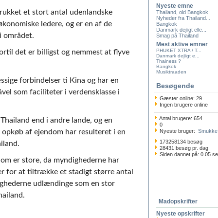
Nyeste emne
ltrukket et stort antal udenlandske
Thailand, old Bangkok
Nyheder fra Thailand...
 økonomiske ledere, og er en af de
Bangkok
Danmark dejligt elle...
i området.
Smag på Thailand
Mest aktive emner
PHUKET XTRA / T...
ortil det er billigst og nemmest at flyve
Danmark dejligt e...
Thainess ?
Bangkok
Musiktraaden
ige forbindelser ti Kina og har en
Besøgende
vel som faciliteter i verdensklasse i
Gæster online: 29
Ingen brugere online
Antal brugere: 654
 Thailand end i andre lande, og en
0
i opkøb af ejendom har resulteret i en
Nyeste bruger:
Smukke 
173258134 besøg
iland.
28431 besøg pr. dag
Siden dannet på: 0.05 s
dom er store, da myndighederne har
r for at tiltrække et stadigt større antal
dighederne udlændinge som en stor
hailand.
Madopskrifter
Nyeste opskrifter