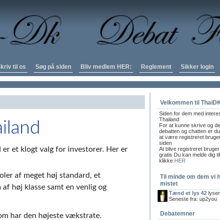
kriv til os
Søg på siden
Bliv medlem HER:
Reglement
Sikker login
Velkommen til ThaiD
Siden for dem med intere
Thailand
ailand
For at kunne skrive og de
debatten og chatten er du 
at være registreret bruge
siden
er et klogt valg for investorer. Her er
At blive registreret bruger
gratis Du kan melde dig ti
klikke
HER
oler af meget høj standard, et
Til minde om dem vi 
mistet
af høj klasse samt en venlig og
Tænd et lys
42 lyse
Seneste fra: up2you
Debatemner
som har den højeste vækstrate.