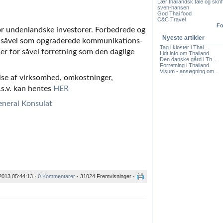
Lær thailandsk tale og skrif
sven-hansen
God Thai food
C&C Travel
Fo
for undenlandske investorer. Forbedrede og
Nyeste artikler
er såvel som opgraderede kommunikations-
Tag i kloster i Thai...
ser for såvel forretning som den daglige
Lidt info om Thailand
Den danske gård i Th...
Forretning i Thailand
Visum - ansøgning om...
lse af virksomhed, omkostninger,
.s.v. kan hentes
HER
eneral Konsulat
2013 05:44:13 ·
0 Kommentarer
· 31024 Fremvisninger ·