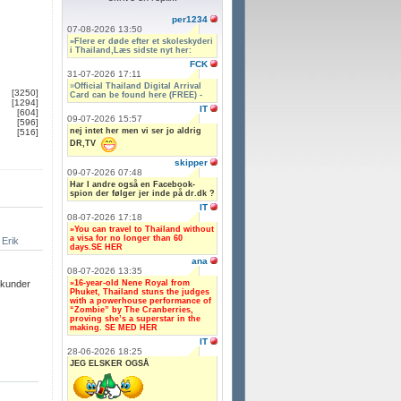
per1234
07-08-2026 13:50
»Flere er døde efter et skoleskyderi
i Thailand,Læs sidste nyt her:
FCK
31-07-2026 17:11
»
Official Thailand Digital Arrival
[3250]
Card can be found here (FREE) -
[1294]
IT
[604]
09-07-2026 15:57
[596]
nej intet her men vi ser jo aldrig
[516]
DR,TV
skipper
09-07-2026 07:48
Har I andre også en Facebook-
spion der følger jer inde på dr.dk ?
IT
08-07-2026 17:18
»You can travel to Thailand without
a visa for no longer than 60
Erik
days.SE HER
ana
08-07-2026 13:35
»16-year-old Nene Royal from
ekunder
Phuket, Thailand stuns the judges
with a powerhouse performance of
“Zombie” by The Cranberries,
proving she’s a superstar in the
making. SE MED HER
IT
28-06-2026 18:25
JEG ELSKER OGSÅ