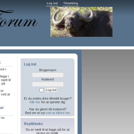
Log ind
Tilmelding
K
Log ind
sse i
Brugernavn
ltage i
Kodeord
nødt til
r på
 er
l ved at
Er du endnu ikke tilmeldt bruger?
Klik her
for at oprette dig.
har
Har du glemt dit kodeord?
Bed om et nyt
ved at klikke her
.
r nu
Replikboks
Du er nødt til at logge på for at
skrive en replik.