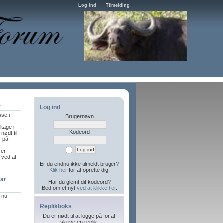
Log ind
Tilmelding
K
Log ind
sse i
Brugernavn
ltage i
Kodeord
nødt til
r på
 er
l ved at
Er du endnu ikke tilmeldt bruger?
Klik her
for at oprette dig.
har
Har du glemt dit kodeord?
Bed om et nyt
ved at klikke her
.
r nu
Replikboks
Du er nødt til at logge på for at
skrive en replik.