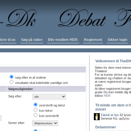
kriv til os
Søg på siden
Bliv medlem HER:
Reglement
Sikker login
Velkommen til ThaiD
Siden for dem med intere
Thailand
For at kunne skrive og de
søg efter et af ordene
debatten og chatten er du 
at være registreret bruge
resultatet skal indeholde samtlige ord
siden
At blive registreret bruger
Valgmuligheder:
gratis Du kan melde dig ti
klikke
HER
Søg efter:
Til minde om dem vi 
overskrift og tekst
mistet
kun tekst
Tænd et lys
42 lyse
kun overskrift
Seneste fra: up2you
Sorter efter:
Debatemner