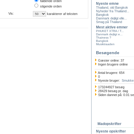
faldende orden
Nyeste emne
stigende orden
Thailand, old Bangkok
Nyheder fra Thailand...
Vis:
karakterer af teksten
Bangkok
Danmark dejligt elle...
Smag på Thailand
Mest aktive emner
PHUKET XTRA / T...
Danmark dejligt e...
Thainess ?
Bangkok
Musiktraaden
Besøgende
Gæster online: 37
Ingen brugere online
Antal brugere: 654
0
Nyeste bruger:
Smukke 
173244927 besøg
28429 besøg pr. dag
Siden dannet på: 0.01 s
Madopskrifter
Nyeste opskrifter