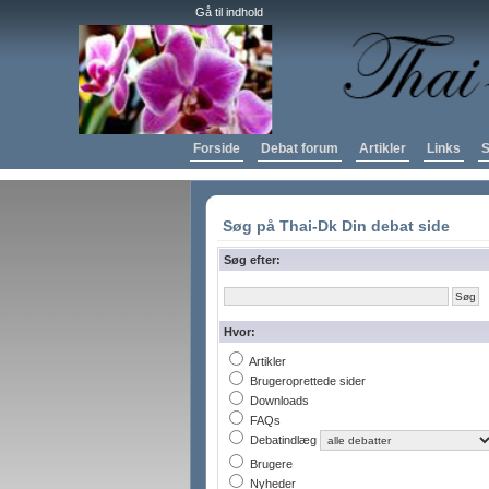
Gå til indhold
Forside
Debat forum
Artikler
Links
S
Søg på Thai-Dk Din debat side
Søg efter:
Hvor:
Artikler
Brugeroprettede sider
Downloads
FAQs
Debatindlæg
Brugere
Nyheder