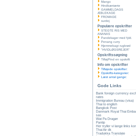
Mango
Hindbærtærte
GAMMELDAGS
ÆBLEKAGE
FROMAGE
surdej
Populære opskrifter
STEGTE RIS MED
ANANAS
Pandekager med fyld.
Penang curry
Hjemmebagt rugbrød
"HVIDLØGSREJER"
Opskriftssøgning
Tilføj/Find en opskrift
Info om opskrifter
Tilføjede opskrifter:
Opskrifts-kategorier:
Læst antal gange:
Gode Links
Bank foreign currency ex
rates
Immigration Bureau (visa)
Thai to english
Bangkok Post
Danmark Royal Thai Emba
sas
Wat Pa Dragør
Pantip
Her tryller vi lange links kor
Thai Air dk
Tradukka Translate