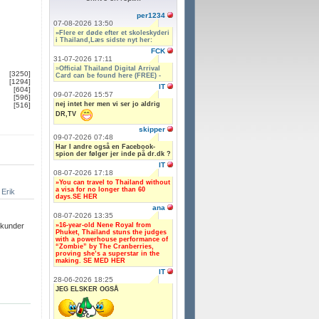
per1234
07-08-2026 13:50
»Flere er døde efter et skoleskyderi
i Thailand,Læs sidste nyt her:
FCK
31-07-2026 17:11
»
Official Thailand Digital Arrival
[3250]
Card can be found here (FREE) -
[1294]
IT
[604]
09-07-2026 15:57
[596]
nej intet her men vi ser jo aldrig
[516]
DR,TV
skipper
09-07-2026 07:48
Har I andre også en Facebook-
spion der følger jer inde på dr.dk ?
IT
08-07-2026 17:18
»You can travel to Thailand without
a visa for no longer than 60
Erik
days.SE HER
ana
08-07-2026 13:35
»16-year-old Nene Royal from
ekunder
Phuket, Thailand stuns the judges
with a powerhouse performance of
“Zombie” by The Cranberries,
proving she’s a superstar in the
making. SE MED HER
IT
28-06-2026 18:25
JEG ELSKER OGSÅ