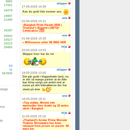
3962
skipper
17551
27-06-2026 14:59
18478
Kan du godt lide numser ana
18997
ana
21495
02-06-2026 15:21
»Bangkok Pride Parade 2026 |
Thailand’s Biggest LGBTQ+
34287
Celebration 🇹🇭
ana
33942
01-06-2026 15:35
33527
» Millionerne ruller SE MED HER
32015
FCK
29483
20-05-2026 13:53
Skipper hvor har du ret
63
skipper
11
19-05-2026 13:00
567856
Det går godt i klappehatte land, nu
er der så mange partier at de ikke
kan blive enige om andet end at
nasse på alle båtnakkerne der har
change
stemt på dem
ana
16-05-2026 19:11
»Tog ulykke, Mindst otte
mennesker blev dræbt og 32 andre
ssy
såret i Bangkok
FCK
11-05-2026 15:18
»Thailand's former Prime Minister
te.
Thaksin Shinawatra has been
released from prison on parole. SE
mere her