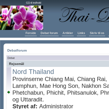
Gå til indhold
Forside
Debat forum
Artikler
Links
Skriv til os
Debatforum
Debat
Rejsemål
Nord Thailand
Provinserne Chiang Mai, Chiang Rai
Lamphun, Mae Hong Son, Nakhon Sa
Phetchabun, Phichit, Phitsanulok, Phr
og Uttaradit.
Styret af:
Administrator