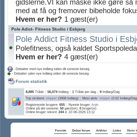
gidslerne.VI kan måske ikke gøre så 
med at få og fremover bibeholde foku
Hvem er her?
1 gæst(er)
Pole Adict- Fitness Studio i Esbjerg
Pole Addict Fitness Studio i Esbj
Polefitness, også kaldet Sportspoled
Hvem er her?
4 gæst(er)
- Debatter med nye indlæg siden dit seneste besøg.
- Debatter uden nye indlæg siden dit seneste besøg.
Forum statistik
8,885
Tråde ::
56,074
Indlæg ::
1
Tråde per dag ::
9
Indlæg/Dag
Top skribent:
skipper
(3908 Indlæg) :: Mest aktiv:
skipper
(0.62 Indlæg/Dag
Registrerede brugere:
655
:: Nyeste bruger:
Anjin
Online på det seneste:
50
gæst(er),
0
bruger(e):
Online bruger rekord:
244
d. 22-06-2026 13:12
Forside
Debat forum
Artikler
Links
Skriv t