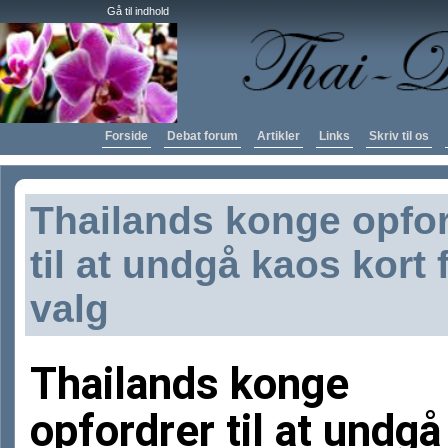
Gå til indhold
Forside
Debat forum
Artikler
Links
Skriv til os
Thailands konge opfo
til at undgå kaos kort 
valg
Thailands konge
opfordrer til at undgå