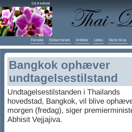
Gå til indhold
Forside
Debat forum
Artikler
Links
Skriv til os
Bangkok ophæver
undtagelsestilstand
Undtagelsestilstanden i Thailands
hovedstad, Bangkok, vil blive ophæve
morgen (fredag), siger premierminist
Abhisit Vejjajiva.