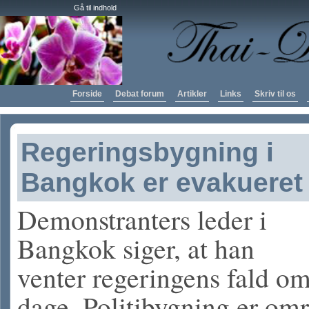
Gå til indhold
Forside
Debat forum
Artikler
Links
Skriv til os
Regeringsbygning i
Bangkok er evakueret
Demonstranters leder i
Bangkok siger, at han
venter regeringens fald om
dage. Politiby
gning er omr