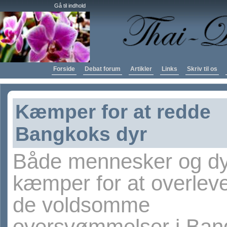
Gå til indhold
Forside
Debat forum
Artikler
Links
Skriv til os
Kæmper for at redde
Bangkoks dyr
Både mennesker og dy
kæmper for at overlev
de voldsomme
oversvømmelser i Ban