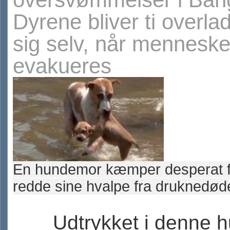
Dyrene bliver ti overladt
sig selv, når mennesk
evakueres
En hundemor kæmper desperat f
redde sine hvalpe fra druknedød
Udtrykket i denne 