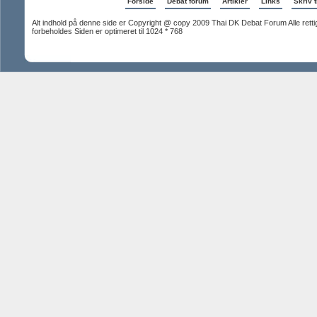
Forside
Debat forum
Artikler
Links
Skriv t
Alt indhold på denne side er Copyright @ copy 2009 Thai DK Debat Forum Alle rett
forbeholdes Siden er optimeret til 1024 * 768