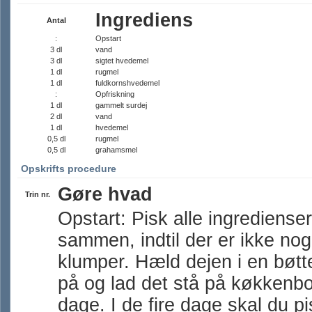
Ingrediens
Antal
:
Opstart
3 dl
vand
3 dl
sigtet hvedemel
1 dl
rugmel
1 dl
fuldkornshvedemel
:
Opfriskning
1 dl
gammelt surdej
2 dl
vand
1 dl
hvedemel
0,5 dl
rugmel
0,5 dl
grahamsmel
Opskrifts procedure
Gøre hvad
Trin nr.
Opstart: Pisk alle ingrediense
sammen, indtil der er ikke no
klumper. Hæld dejen i en bøtt
på og lad det stå på køkkenbor
dage. I de fire dage skal du pis