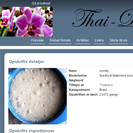
Gå til indhold
Forside
Debat forum
Artikler
Links
Skriv til os
Opskrifts detaljer
Navn
surdej
Beskrivelse
Surdej til Italienske su
Nøgleord
Tilføjet af
Thaihans
Kategorinavn
Brød
Opskriften er læst:
21472 gange
Opskrifts ingredienser