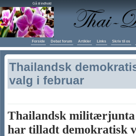
Gå til indhold
Forside
Debat forum
Artikler
Links
Skriv til os
Thailandsk demokrati
valg i februar
Thailandsk militærjunta
har tilladt demokratisk v