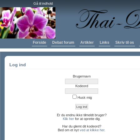
Gå til indhold
Forside
Debat forum
Artikler
Links
Skriv til os
Log ind
Brugernavn
Kodeord
Husk mig
Er du endnu ikke tilmeldt bruger?
Klik her
for at oprette dig.
Har du glemt dit kodeord?
Bed om et nyt
ved at klikke her
.