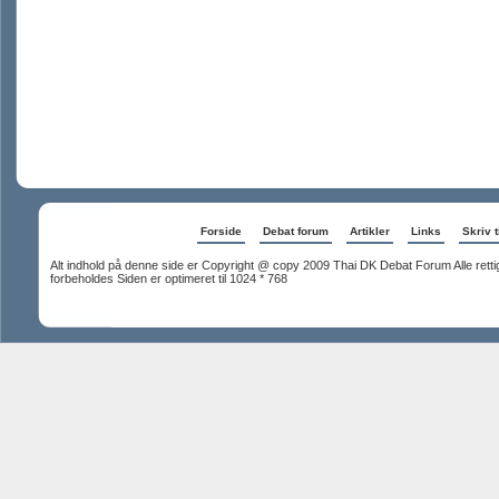
Forside
Debat forum
Artikler
Links
Skriv t
Alt indhold på denne side er Copyright @ copy 2009 Thai DK Debat Forum Alle rett
forbeholdes Siden er optimeret til 1024 * 768