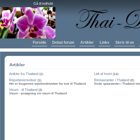
Gå til indhold
Forside
Debat forum
Artikler
Links
Skriv til os
Artikler
Artikler fra Thailand
Lidt af hvert
(1)
(14)
Rejsebeskrivelser
Restauranter i Thailand
(1)
(0)
Her er brugernes rejsebeskrivelser fra ture til Thailand
Gode spisesteder i Thailand m
Visum - til Thailand
(3)
Visum - ansøgning om visum til Thailand