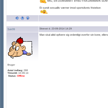
MIG, EN DUMSMART BYBO FRA DANMARK SOM
Et sundt sexualliv værner imod sportslivets fristelser.
Skrevet d. 23-09-2014 14:29
Suk99
Man skal altid opfoere sig ordentligt overfor sin kone, elle
Bruger
Antal indlæg:
286
Tilmeldt:
10.09.14
Status:
Offline