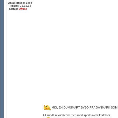
Antal indlæg:
1365
Tilmeldt:
21.12.13
Status:
Offline
MIG, EN DUMSMART BYBO FRA DANMARK SOM
Et sundt sexualliv værner imod sportslivets fristelser.