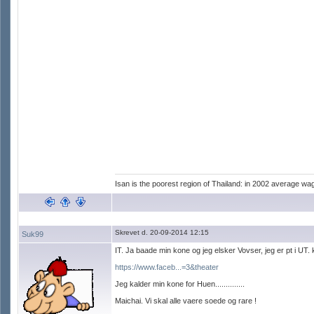
Isan is the poorest region of Thailand: in 2002 average wage
Skrevet d. 20-09-2014 12:15
Suk99
IT. Ja baade min kone og jeg elsker Vovser, jeg er pt i UT.
https://www.faceb...=3&theater
Jeg kalder min kone for Huen..............
Maichai. Vi skal alle vaere soede og rare !