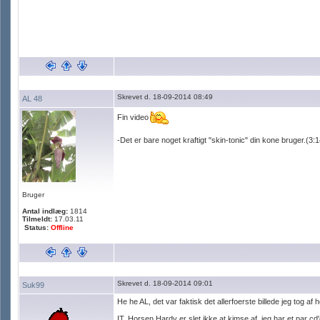
Skrevet d. 18-09-2014 08:49
AL 48
Fin video
-Det er bare noget kraftigt "skin-tonic" din kone bruger.(3:1
Bruger
Antal indlæg:
1814
Tilmeldt:
17.03.11
Status:
Offline
Skrevet d. 18-09-2014 09:01
Suk99
He he AL, det var faktisk det allerfoerste billede jeg tog af 
IT. Horsen Hardy er slet ikke at kimse af, jeg har et par c