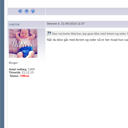
Skrevet d. 21-09-2014 11:57
maichai
Nae nej bette Maichai, jeg gaar ikke med livrem og seler, N
Når du ikke går med livrem og seler så er her hvad hun s
Bruger
Antal indlæg:
1365
Tilmeldt:
21.12.13
Status:
Offline