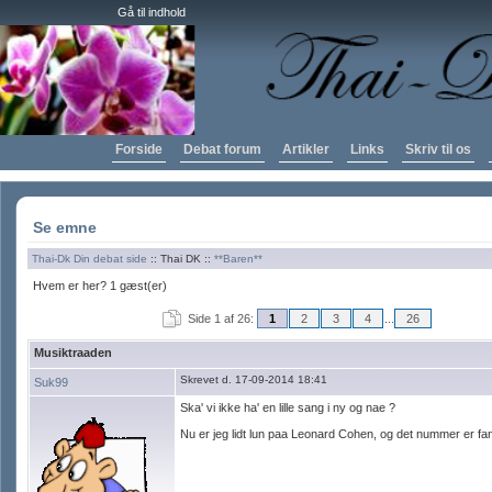
Gå til indhold
Forside
Debat forum
Artikler
Links
Skriv til os
Se emne
Thai-Dk Din debat side
:: Thai DK ::
**Baren**
Hvem er her? 1 gæst(er)
Side 1 af 26:
1
2
3
4
...
26
Musiktraaden
Skrevet d. 17-09-2014 18:41
Suk99
Ska' vi ikke ha' en lille sang i ny og nae ?
Nu er jeg lidt lun paa Leonard Cohen, og det nummer er fan