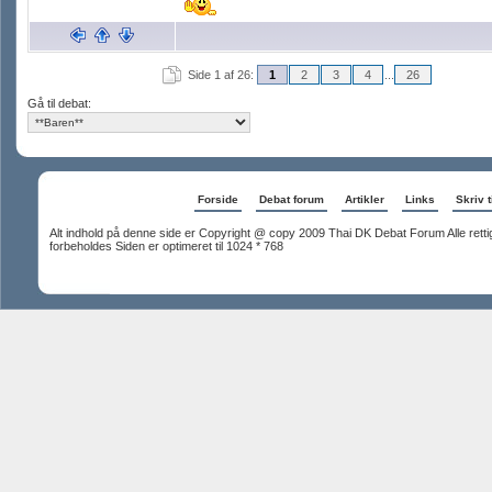
Side 1 af 26:
1
2
3
4
...
26
Gå til debat:
Forside
Debat forum
Artikler
Links
Skriv t
Alt indhold på denne side er Copyright @ copy 2009 Thai DK Debat Forum Alle rett
forbeholdes Siden er optimeret til 1024 * 768