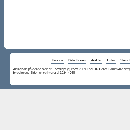
Forside
Debat forum
Artikler
Links
Skriv t
Alt indhold på denne side er Copyright @ copy 2009 Thai DK Debat Forum Alle rett
forbeholdes Siden er optimeret til 1024 * 768