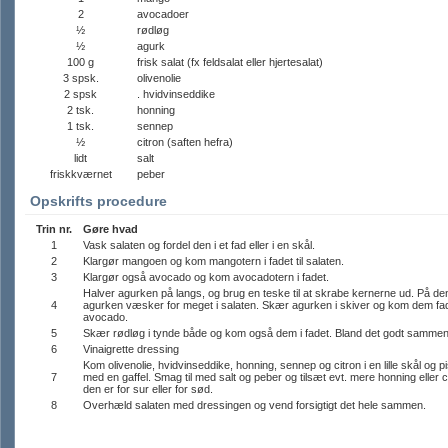
2
avocadoer
½
rødløg
½
agurk
100 g
frisk salat (fx feldsalat eller hjertesalat)
3 spsk.
olivenolie
2 spsk
. hvidvinseddike
2 tsk.
honning
1 tsk.
sennep
½
citron (saften hefra)
lidt
salt
friskkværnet
peber
Opskrifts procedure
Trin nr.
Gøre hvad
1
Vask salaten og fordel den i et fad eller i en skål.
2
Klargør mangoen og kom mangotern i fadet til salaten.
3
Klargør også avocado og kom avocadotern i fadet.
Halver agurken på langs, og brug en teske til at skrabe kernerne ud. På d
4
agurken væsker for meget i salaten. Skær agurken i skiver og kom dem fad
avocado.
5
Skær rødløg i tynde både og kom også dem i fadet. Bland det godt sammen
6
Vinaigrette dressing
Kom olivenolie, hvidvinseddike, honning, sennep og citron i en lille skål og
7
med en gaffel. Smag til med salt og peber og tilsæt evt. mere honning eller c
den er for sur eller for sød.
8
Overhæld salaten med dressingen og vend forsigtigt det hele sammen.