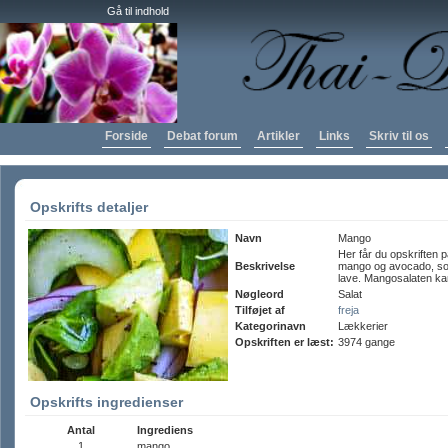
Gå til indhold
Forside
Debat forum
Artikler
Links
Skriv til os
Opskrifts detaljer
Navn
Mango
Her får du opskriften p
Beskrivelse
mango og avocado, so
lave. Mangosalaten k
Nøgleord
Salat
Tilføjet af
freja
Kategorinavn
Lækkerier
Opskriften er læst:
3974 gange
Opskrifts ingredienser
Antal
Ingrediens
1
mango