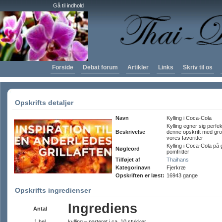
Gå til indhold
Forside
Debat forum
Artikler
Links
Skriv til os
Opskrifts detaljer
Navn
Kylling i Coca-Cola
Kylling egner sig perfekt 
Beskrivelse
denne opskrift med grov
vores favoritter
Kylling i Coca-Cola på 
Nøgleord
pomfritter
Tilføjet af
Thaihans
Kategorinavn
Fjerkræ
Opskriften er læst:
16943 gange
Opskrifts ingredienser
Ingrediens
Antal
1 hel
kylling – parteret i ca. 10 stykker