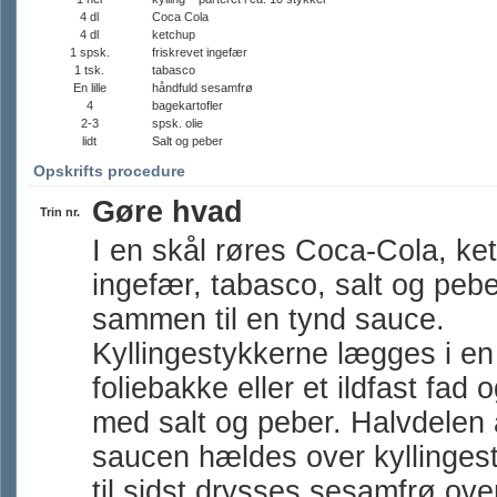
4 dl
Coca Cola
4 dl
ketchup
1 spsk.
friskrevet ingefær
1 tsk.
tabasco
En lille
håndfuld sesamfrø
4
bagekartofler
2-3
spsk. olie
lidt
Salt og peber
Opskrifts procedure
Gøre hvad
Trin nr.
I en skål røres Coca-Cola, ke
ingefær, tabasco, salt og pebe
sammen til en tynd sauce.
Kyllingestykkerne lægges i en
foliebakke eller et ildfast fad 
med salt og peber. Halvdelen 
saucen hældes over kyllinges
til sidst drysses sesamfrø ov