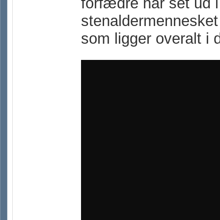
forfædre har set ud 
stenaldermennesket
som ligger overalt i 