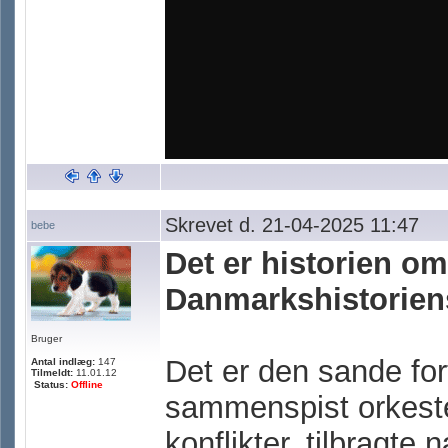
Skrevet d. 21-04-2025 11:47
bebe
Det er historien om
Danmarkshistoriens
Bruger
Det er den sande for
Antal indlæg:
147
Tilmeldt:
11.01.12
Status:
Offline
sammenspist orkester
konflikter, tilbragte