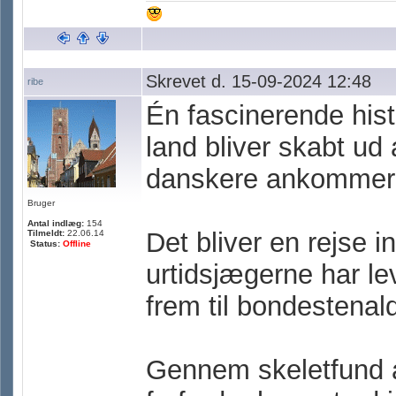
Skrevet d. 15-09-2024 12:48
ribe
Én fascinerende hist
land bliver skabt ud 
danskere ankommer t
Bruger
Antal indlæg:
154
Det bliver en rejse in
Tilmeldt:
22.06.14
Status:
Offline
urtidsjægerne har le
frem til bondestenal
Gennem skeletfund a