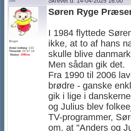
Skrevet d. 14-04-2025 16:00
palle
Søren Ryge Præsen
I 1984 flyttede Søre
ikke, at to af hans 
Bruger
Antal indlæg:
133
skulle blive danmar
Tilmeldt:
20.07.16
Status:
Offline
Men sådan gik det.
Fra 1990 til 2006 l
brødre - ganske enk
gik i lige i danskern
og Julius blev folkee
TV-programmer, Søren
om, at "Anders og Ju