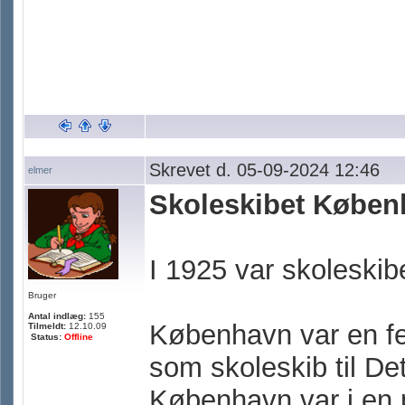
Skrevet d. 05-09-2024 12:46
elmer
Skoleskibet Køben
I 1925 var skoleski
Bruger
Antal indlæg:
155
København var en fe
Tilmeldt:
12.10.09
Status:
Offline
som skoleskib til De
København var i en p