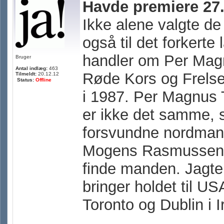
Havde premiere 27.
Ikke alene valgte de
også til det forkerte
handler om Per Magnu
Bruger
Antal indlæg:
463
Røde Kors og Frelsen
Tilmeldt:
20.12.12
Status:
Offline
i 1987. Per Magnus 
er ikke det samme, 
forsvundne nordmand
Mogens Rasmussen, t
finde manden. Jagte
bringer holdet til U
Toronto og Dublin i I