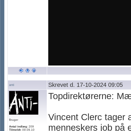
Skrevet d. 17-10-2024 09:05
anti
Topdirektørerne: Mæ
Vincent Clerc tager 
Bruger
menneskers job på 
Antal indlæg:
209
Tilmeldt:
09.09.10