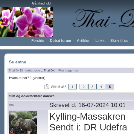
Gå til indhold
Forside
Debat forum
Artikler
Links
Skriv til os
Se emne
Thai-Dk Din debat side
:: Thai DK ::
Film, bøger etc
Hvem er her? 1 gæst(er)
Side 5 af 5:
1
...
2
3
4
5
film og dokumentare danske..
Skrevet d. 16-07-2024 10:01
thai
Kylling-Massakren
Sendt i: DR Udefra