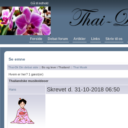
Gå til indhold
Forside
Debat forum
Artikler
Links
Skriv til os
Se emne
Thai-Dk Din debat side
:: Bo og leve i Thailand ::
Thai Musik
Hvem er her? 1 gæst(er)
Thailandske musikvideoer
Skrevet d. 31-10-2018 06:50
Hans