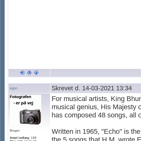
Skrevet d. 14-03-2021 13:34
egon
For musical artists, King Bh
musical genius, His Majesty 
has composed 48 songs, all of
Written in 1965, "Echo" is t
Bruger
the 5 songs that H.M. wrote En
Antal indlæg:
199