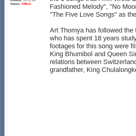
Tilmeldt:
16.11.09
Status:
Offline
Fashioned Melody", "No Moo
"The Five Love Songs" as they
Art Thomya has followed the 
who has spent 18 years stud
footages for this song were fi
King Bhumibol and Queen Sirik
relations between Switzerland
grandfather, King Chulalongkor