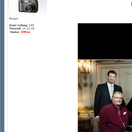
Bruger
Antal indlæg:
199
Tilmeldt:
16.11.09
Status:
Offline