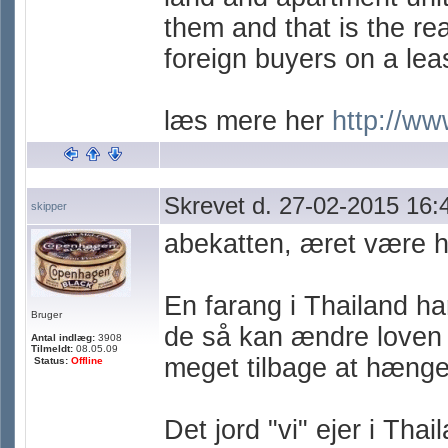
them and that is the r
foreign buyers on a lea
læs mere her
http://ww
Skrevet d. 27-02-2015 16:
skipper
abekatten, æret være h
En farang i Thailand ha
Bruger
de så kan ændre loven e
Antal indlæg:
3908
Tilmeldt:
08.05.09
meget tilbage at hænge
Status:
Offline
Det jord "vi" ejer i Th