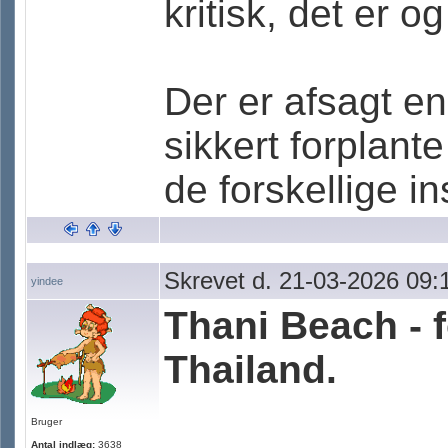
kritisk, det er 
Der er afsagt e
sikkert forplan
de forskellige in
Skrevet d. 21-03-2026 09:
yindee
Thani Beach - 
Thailand.
Bruger
Antal indlæg:
3638