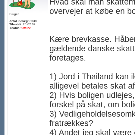
Hvad skal man skatte
overvejer at købe en bo
Bruger
Antal indlæg:
3638
Tilmeldt:
20.02.09
Status:
Offline
Kære brevkasse. Håber 
gældende danske skatte
foretages.
1) Jord i Thailand kan 
alligevel betales skat a
2) Hvis boligen udlejes
forskel på skat, om boli
3) Vedligeholdelsesomk
fratrækkes?
4) Andet jeg skal være