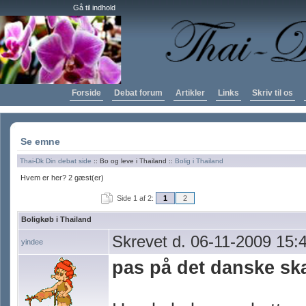
Gå til indhold
Forside
Debat forum
Artikler
Links
Skriv til os
Se emne
Thai-Dk Din debat side
:: Bo og leve i Thailand ::
Bolig i Thailand
Hvem er her? 2 gæst(er)
Side 1 af 2:
1
2
Boligkøb i Thailand
Skrevet d. 06-11-2009 15:
yindee
pas på det danske sk