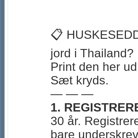
📋 HUSKESEDDEL
jord i Thailand?
Print den her ud
Sæt kryds.
— — —
1. REGISTRER
30 år. Registre
bare underskrev