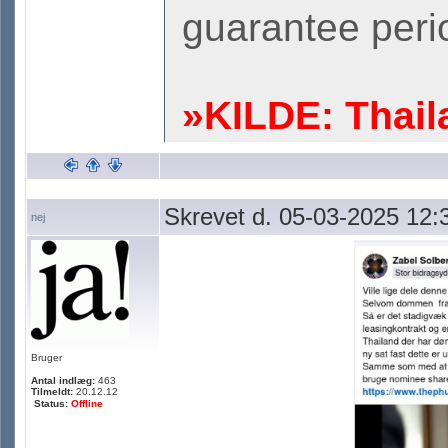
guarantee peri
»KILDE: Thail
Skrevet d. 05-03-2025 12:
nej
Bruger
Antal indlæg:
463
Tilmeldt:
20.12.12
Status:
Offline