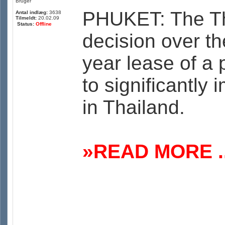
Bruger
PHUKET: The Th
Antal indlæg:
3638
Tilmeldt:
20.02.09
Status:
Offline
decision over th
year lease of a 
to significantly
in Thailand.
»READ MORE ..