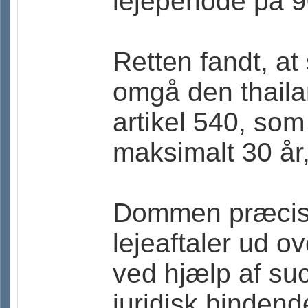
lejeperiode på 9
Retten fandt, at
omgå den thaila
artikel 540, som
maksimalt 30 år,
Dommen præciser
lejeaftaler ud 
ved hjælp af suc
juridisk bindend