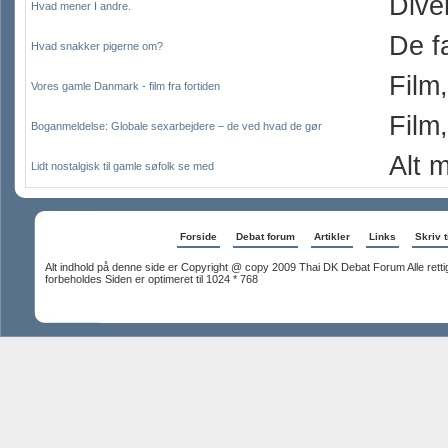
Dive
Hvad mener I andre.
De f
Hvad snakker pigerne om?
Film
Vores gamle Danmark - film fra fortiden
Film
Boganmeldelse: Globale sexarbejdere – de ved hvad de gør
Alt 
Lidt nostalgisk til gamle søfolk se med
Forside
Debat forum
Artikler
Links
Skriv t
Alt indhold på denne side er Copyright @ copy 2009 Thai DK Debat Forum Alle rett
forbeholdes Siden er optimeret til 1024 * 768