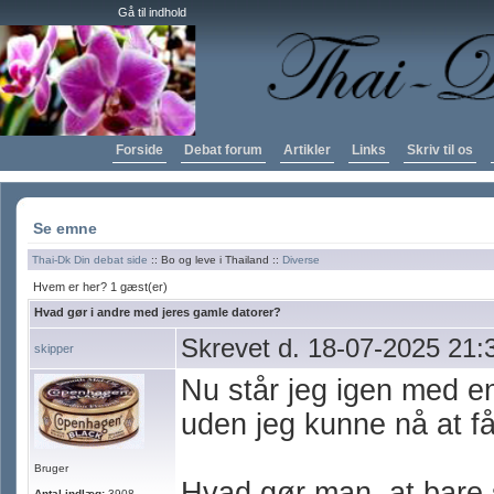
Gå til indhold
Forside
Debat forum
Artikler
Links
Skriv til os
Se emne
Thai-Dk Din debat side
:: Bo og leve i Thailand ::
Diverse
Hvem er her? 1 gæst(er)
Hvad gør i andre med jeres gamle datorer?
Skrevet d. 18-07-2025 21:
skipper
Nu står jeg igen med e
uden jeg kunne nå at få 
Bruger
Hvad gør man, at bare 
Antal indlæg:
3908