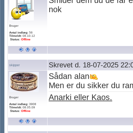
Smider dem ud de får e
nok
Bruger
Antal indlæg:
56
Tilmeldt:
08.10.12
Status:
Offline
Skrevet d. 18-07-2025 22:
skipper
Sådan alan
Men er du sikker du ram
Anarki eller Kaos.
Bruger
Antal indlæg:
3908
Tilmeldt:
08.05.09
Status:
Offline